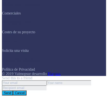
Habla con nuestros
Comerciales
Evaluación de
Costes de su proyecto
Reunión
Solicita una visita
Protección de datos
Política de Privacidad
© 2019 Valmopsur
desarrollo
Pliegues
Send this to a friend
Send
Cancel