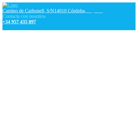
Camino de Carbonell, S/N
14010 Córdoba,
España
Contacta con nosotros
+34 957 435 897
Solicita una visita