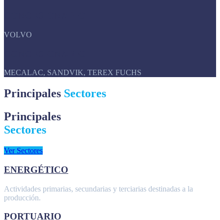
CONCESIONARIO
VOLVO
CONCESIONARIO
MECALAC, SANDVIK, TEREX FUCHS
Principales
Sectores
Principales
Sectores
Ver Sectores
ENERGÉTICO
Actividades primarias, secundarias y terciarias destinadas a la
producción.
PORTUARIO