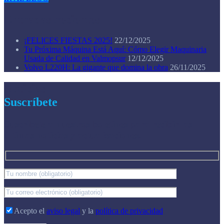
Entradas recientes
¡FELICES FIESTAS 2025!
22/12/2025
Tu Próxima Máquina Está Aquí: Cómo Elegir Maquinaria
Usada de Calidad en Valmopsur
12/12/2025
Volvo L220H: La gigante que domina la obra
26/11/2025
Noticias
Suscríbete
Suscríbete a nuestros boletines para recibir las
últimas noticias y actualizaciones.
Acepto el
aviso legal
y la
política de privacidad